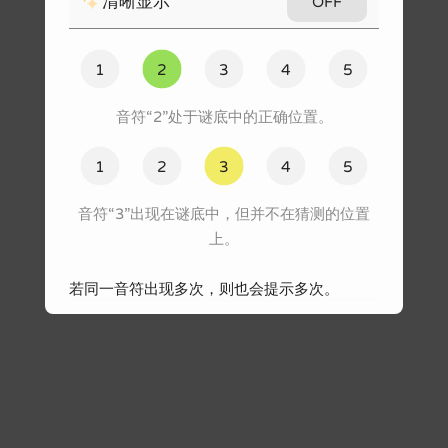
✨
清晰显示
OFF
#172
界面语言
分享
#173
程序源码
依照木兰公共许可证分发
#174
音符“2”处于谜底中的正确位置。
#175
#176
音符“3”出现在谜底中，但并不在猜测的位置
上。
#177
若同一音符出现多次，则也会提示多次。
#178
#179
一个音符“1”在正确的位置；除此之外，谜底中
#180
还有两个“1”，但都不在猜测为“1”的位置上。
#181