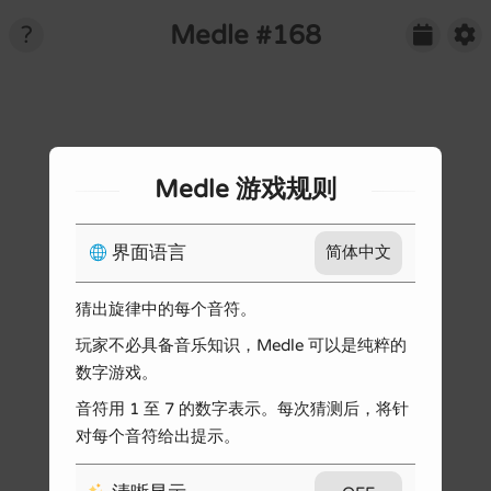
Medle #168
📆

?
Medle 游戏规则
🌐
界面语言
简体中文
播放声音
Medle 周年啦！
猜出旋律中的每个音符。
节拍提示
#168


玩家不必具备音乐知识，Medle 可以是纯粹的
#169
数字游戏。
深色主题
音符用 1 至 7 的数字表示。每次猜测后，将针
#170
清晰显示
试试打开声音吧~
对每个音符给出提示。
#171
音符记号
数字